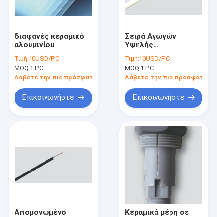
Γύρος εργοστασίων
Ποιοτικός έλεγχος
διαφανές κεραμικό
Σειρά Αγωγών
αλουμινίου
Υψηλής
Μας ελάτε σε επαφή με
Θερμοκρασίας και
Τιμή:
10USD/PC
Τιμή:
10USD/PC
Υψηλής Πίεσης
MOQ:
1 PC
MOQ:
1 PC
Ειδήσεις
Λάβετε την πιο πρόσφατη τιμή
Λάβετε την πιο πρόσφατη τι
Περιπτώσεις
Επικοινωνήστε
Επικοινωνήστε
Στοιχεία θέρμανσης SIC
Mosi2 στοιχεία θέρμανσης
Βιομηχανικά κεραμικά μέρη
Νιτρίδιο βορίου κεραμικό
Απομονωμένο
Κεραμικά μέρη σε