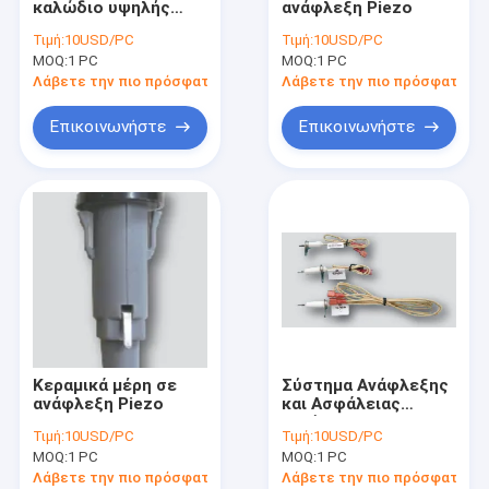
καλώδιο υψηλής
ανάφλεξη Piezo
Τεχνικά κεραμικά μέρη
θερμοκρασίας και
Τιμή:
10USD/PC
Τιμή:
10USD/PC
υψηλής τάσης
MOQ:
Από γραφίτη κύβοι
1 PC
MOQ:
1 PC
Λάβετε την πιο πρόσφατη τιμή
Λάβετε την πιο πρόσφατη τι
machinable γυαλί macor κεραμικό
Επικοινωνήστε
Επικοινωνήστε
Κεραμικά μέρη αλουμίνας
κεραμική καρβιδίου του πυριτίου
Πυρίμαχο υλικό
Κεραμική οξειδίων ζιρκονίου
Κεραμική νιτριδίων πυριτίου
Κεραμικά μέρη σε
Σύστημα Ανάφλεξης
Λειαντικά μέσα
ανάφλεξη Piezo
και Ασφάλειας
Αερίου
Τιμή:
10USD/PC
Τιμή:
10USD/PC
εργαλεία διαμαντιών
MOQ:
1 PC
MOQ:
1 PC
Λάβετε την πιο πρόσφατη τιμή
Λάβετε την πιο πρόσφατη τι