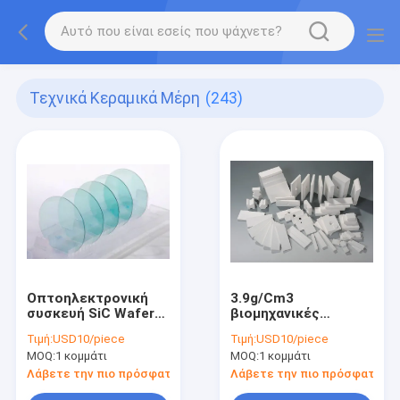
Τεχνικά Κεραμικά Μέρη
(243)
Οπτοηλεκτρονική
3.9g/Cm3
συσκευή SiC Wafer
βιομηχανικές
για διόδους
κεραμικές
Τιμή:
USD10/piece
Τιμή:
USD10/piece
εκπομπής φωτός
επενδύσεις
MOQ:
1 κομμάτι
MOQ:
1 κομμάτι
Λάβετε την πιο πρόσφατη τιμή
Λάβετε την πιο πρόσφατη τι