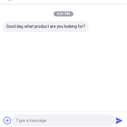
Οι Κατηγορίες Μας
6:41 PM
Good day, what product are you looking for?
Στοιχεία θέρμανσης
Mosi2 στοιχεία
Βιομηχανικά
SIC
θέρμανσης
κεραμικά μέρ
Αρχική
Περίπου
επαφή
Desktop
Σελίδα
εμείς
Site
Sitemap
Privacy Policy
Ποιότητα
Στοιχεία θέρμανσης SIC
Κίνα εργοστάσιο.Copyright ©
2026 HENAN ZG INDUSTRIAL PRODUCTS CO.,LTD. All Rights
Reserved.