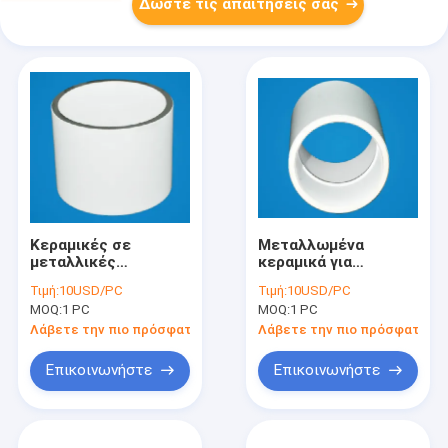
Δώστε τις απαιτήσεις σας
Κεραμικές σε
Μεταλλωμένα
μεταλλικές
κεραμικά για
σφραγίδες
ηλεκτρικά
Τιμή:
10USD/PC
Τιμή:
10USD/PC
εξαρτήματα
MOQ:
1 PC
MOQ:
1 PC
Λάβετε την πιο πρόσφατη τιμή
Λάβετε την πιο πρόσφατη τι
Επικοινωνήστε
Επικοινωνήστε