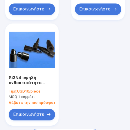
CMC κεραμικό σύνθετο μητρών
Επικοινωνήστε
Επικοινωνήστε
Si3N4 υψηλή
ανθεκτικότητα
αντίστασης
Τιμή:
USD10/piece
οξείδωσης
MOQ:
1 κομμάτι
κεραμικής νιτριδίων
πυριτίου
Λάβετε την πιο πρόσφατη τιμή
ακροφυσίων
Επικοινωνήστε