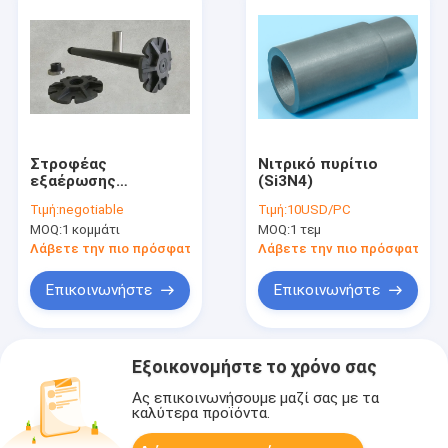
Στροφέας
Νιτρικό πυρίτιο
εξαέρωσης
(Si3N4)
νιτριδίων πυριτίου
Τιμή:
negotiable
Τιμή:
10USD/PC
CE
MOQ:
1 κομμάτι
MOQ:
1 τεμ
Λάβετε την πιο πρόσφατη τιμή
Λάβετε την πιο πρόσφατη τι
Επικοινωνήστε
Επικοινωνήστε
Εξοικονομήστε το χρόνο σας
Ας επικοινωνήσουμε μαζί σας με τα
καλύτερα προϊόντα.