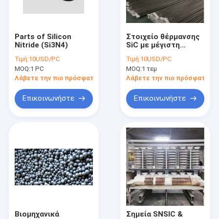
Γύρος εργοστασίων
Ποιοτικός έλεγχος
Parts of Silicon
Στοιχείο θέρμανσης
Nitride (Si3N4)
SiC με μέγιστη
Μας ελάτε σε επαφή με
θερμοκρασία
Τιμή:
10USD/PC
Τιμή:
10USD/PC
λειτουργίας 1500°C,
MOQ:
1 PC
MOQ:
1 τεμ
ανθεκτικό στη
Ειδήσεις
διάβρωση και υψηλή
Λάβετε την πιο πρόσφατη τιμή
Λάβετε την πιο πρόσφατη τι
θερμική απόδοση για
βιομηχανικά
Περιπτώσεις
Επικοινωνήστε
Επικοινωνήστε
κλιβάνους
Στοιχεία θέρμανσης SIC
Mosi2 στοιχεία θέρμανσης
Βιομηχανικά κεραμικά μέρη
Νιτρίδιο βορίου κεραμικό
Βιομηχανικά
Σημεία SNSIC &