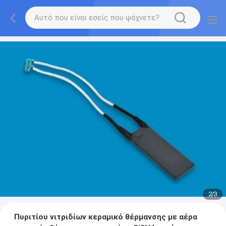
2
/
3
Πυριτίου νιτριδίων κεραμικό θέρμανσης με αέρα