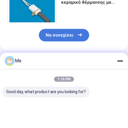
κεραμικό θέρμανσης με
αέρα στοιχείο θέρμανσης
στοιχείων Si3N4 υγρό
Να συνεχίσει
Συνιστώμενα Προϊόντα
Ma
1:16 PM
Good day, what product are you looking for?
Στοιχείο θέρμανσης
Σωλήνες ανύψωσης
Βιομηχανικά
SiC με μέγιστη
νιτρικού πυριτίου
μικροσφαιρίδ
θερμοκρασία
Si3N4
νιτρικού πυρι