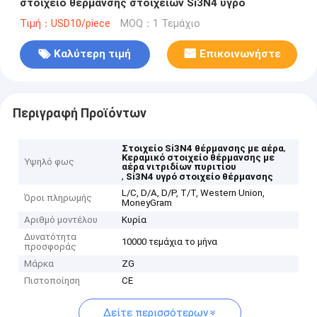
στοιχείο θέρμανσης στοιχείων Si3N4 υγρό
Τιμή：USD10/piece
MOQ：1 Τεμάχιο
Καλύτερη τιμή
Επικοινωνήστε
Περιγραφή Προϊόντων
,
Στοιχείο Si3N4 θέρμανσης με αέρα
Κεραμικό στοιχείο θέρμανσης με
Υψηλό φως
αέρα νιτριδίων πυριτίου
,
Si3N4 υγρό στοιχείο θέρμανσης
L/C, D/A, D/P, T/T, Western Union,
Όροι πληρωμής
MoneyGram
Αριθμό μοντέλου
Κυρία
Δυνατότητα
10000 τεμάχια το μήνα
προσφοράς
Μάρκα
ZG
Πιστοποίηση
CE
Δείτε περισσότερων