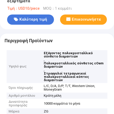
εξαρτήματα
Τιμή：USD10/piece
MOQ：1 κομμάτι
Καλύτερη τιμή
Επικοινωνήστε
Περιγραφή Προϊόντων
Εξάγοντας πολυκρυσταλλικό
σύνθετο διαμαντιών
,
Πολυκρυσταλλικός σύνθετος cOem
Υψηλό φως
διαμαντιών
,
Στρογγυλοί τετραγωνικοί
πολυκρυσταλλικοί κόπτες
διαμαντιών
L/C, D/A, D/P, T/T, Western Union,
Όροι πληρωμής
MoneyGram
Αριθμό μοντέλου
Κράτη μέλη
Δυνατότητα
10000 κομμάτια το μήνα
προσφοράς
Μάρκα
ZG