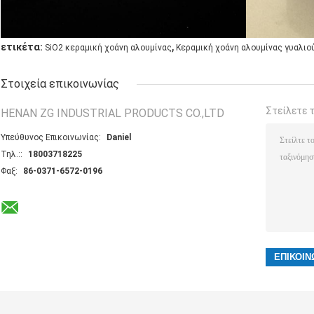
,
ετικέτα:
SiO2 κεραμική χοάνη αλουμίνας
Κεραμική χοάνη αλουμίνας γυαλιο
Στοιχεία επικοινωνίας
Στείλετε 
HENAN ZG INDUSTRIAL PRODUCTS CO.,LTD
Υπεύθυνος Επικοινωνίας:
Daniel
Τηλ.::
18003718225
Φαξ:
86-0371-6572-0196