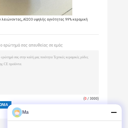
,
ύ λειώνοντας
Al2O3 υψηλής αγνότητας 99% κεραμική
το ερώτημά σας απευθείας σε εμάς
(
0
/ 3000)
Ma