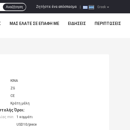
Ζητήστε ένα απόσπασμα
Αναζήτηση
|
Greek
Σ
ΜΑΣ ΕΛΆΤΕ ΣΕ ΕΠΑΦΉ ΜΕ
ΕΙΔΉΣΕΙΣ
ΠΕΡΙΠΤΏΣΕΙΣ
ΚΙΝΑ
ZG
CE
Κράτη μέλη
τολής Όροι:
ίας min:
1 κομμάτι
USD10/piece