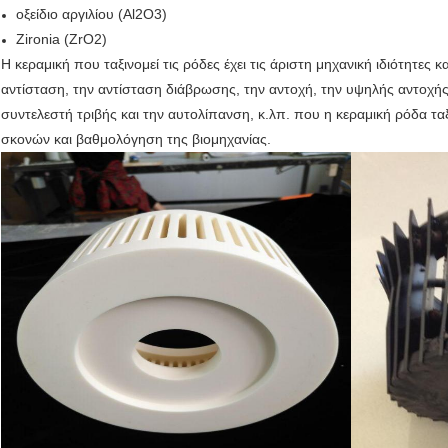
οξείδιο αργιλίου (Al2O3)
Zironia (ZrO2)
Η κεραμική που ταξινομεί τις ρόδες έχει τις άριστη μηχανική ιδιότητες
αντίσταση, την αντίσταση διάβρωσης, την αντοχή, την υψηλής αντοχής
συντελεστή τριβής και την αυτολίπανση, κ.λπ. που η κεραμική ρόδα τ
σκονών και βαθμολόγηση της βιομηχανίας.