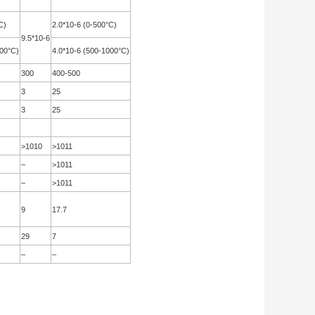
C)
2.0*10-6 (0-500°C)
9.5*10-6
000°C)
4.0*10-6 (500-1000°C)
300
400-500
3
25
3
25
>1010
>1011
–
>1011
–
>1011
9
17.7
29
7
–
–