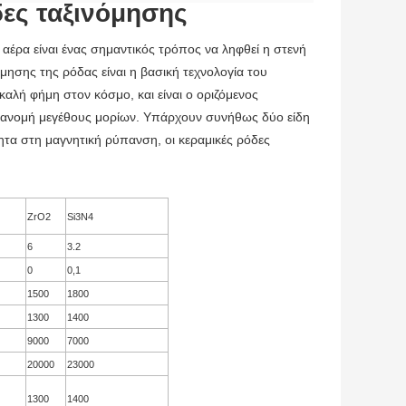
δες ταξινόμησης
αέρα είναι ένας σημαντικός τρόπος να ληφθεί η στενή
όμησης της ρόδας είναι η βασική τεχνολογία του
καλή φήμη στον κόσμο, και είναι ο οριζόμενος
ιανομή μεγέθους μορίων. Υπάρχουν συνήθως δύο είδη
θητα στη μαγνητική ρύπανση, οι κεραμικές ρόδες
ZrO2
Si3N4
6
3.2
0
0,1
1500
1800
1300
1400
9000
7000
20000
23000
1300
1400