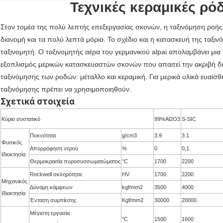
Τεχνικές κεραμικές ρό
Στον τομέα της πολύ λεπτής επεξεργασίας σκονών, η ταξινόμηση ροής 
διανομή και τα πολύ λεπτά μόρια. Το σχέδιο και η κατασκευή της ταξιν
ταξινομητή. Ο ταξινομητής αέρα του γερμανικού alpai απολαμβάνει μια 
εξοπλισμός μερικών κατασκευαστών σκονών που απαιτεί την ακριβή δ
ταξινόμησης των ροδών: μέταλλο και κεραμική. Για μερικά υλικά ευαίσ
ταξινόμησης πρέπει να χρησιμοποιηθούν.
Σχετικά στοιχεία
Κύριο συστατικό
99%Al2O3
S-SIC
Πυκνότητα
g/cm3
3.9
3.1
Φυσικός
Απορρόφηση νερού
%
0
0,1
Ιδιοκτησία
Θερμοκρασία πυροσυσσωματώματος
°C
1700
2200
Rockwell σκληρότητα
HV
1700
2200
Μηχανικός
Δύναμη κάμψεων
kgf/mm2
3500
4000
Ιδιοκτησία
Ένταση συμπίεσης
Kgf/mm2
30000
20000
Μέγιστη εργασία
°C
1500
1600