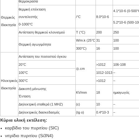
θερμοκρασία
θερμική επέκταση
4.1*10-6 (0-500°
συντελεστής
/°C
8.0*10-6
Θερμικός
5.2*10-6 (500-1
0-1000°C
Ιδιοκτησία
Αντίσταση θερμικού κλονισμού
Τ (°C)
200
250
W/m.k (25°C
31
100
Θερμική αγωγιμότητα
300°C)
16
100
Αντίσταση του ποσοστού όγκου
20°C
>1012
106-108
◎.cm
100°C
1012-1013
–
Ηλεκτρικός
300°C
>1012
–
Ιδιοκτησία
Διακοπή μόνωσης
KV/mm
18
ημιαγωγός
Ένταση
Διηλεκτρική σταθερά (1 MHZ)
(ε)
10
–
Διηλεκτρικός διασκεδασμός
(tg ο)
0.4*10-3
–
Κύρια υλική εκτέλεση:
καρβίδιο του πυριτίου (SIC)
νιτρίδιο πυριτίου (Si3N4)