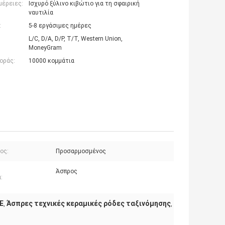
μέρειες:
Ισχυρό ξύλινο κιβώτιο για τη σφαιρική
ναυτιλία
:
5-8 εργάσιμες ημέρες
L/C, D/A, D/P, T/T, Western Union,
MoneyGram
οράς:
10000 κομμάτια
ος:
Προσαρμοσμένος
Άσπρος
:
E
Άσπρες τεχνικές κεραμικές ρόδες ταξινόμησης
,
,