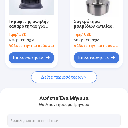
Γύρος εργοστασίων
Ποιοτικός έλεγχος
Γκραφίτης υψηλής
Συγκρότημα
καθαρότητας για
βαλβίδων αντλίας
Μας ελάτε σε επαφή με
ημιαγωγούς και
υψηλής πίεσης για
Τιμή:
1USD
Τιμή:
1USD
ηλιακή ενέργεια
υδραυλικά
MOQ:
1 τεμάχιο
MOQ:
1 τεμάχιο
συστήματα
Ειδήσεις
Λάβετε την πιο πρόσφατη τιμή
Λάβετε την πιο πρόσφατη τι
Περιπτώσεις
Επικοινωνήστε
Επικοινωνήστε
Δείτε περισσότερων
Στοιχεία θέρμανσης SIC
Mosi2 στοιχεία θέρμανσης
Αφήστε Ένα Μήνυμα
Θα Απαντήσουμε Γρήγορα
Βιομηχανικά κεραμικά μέρη
Νιτρίδιο βορίου κεραμικό