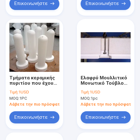
Επικοινωνήστε
Επικοινωνήστε
Τμήματα κεραμικής
Ελαφρύ Μουλλιτικό
πυριτίου που έχουν
Μονωτικό Τούβλο
λιώσει για
για Κλιβάνους
Τιμή:
1USD
Τιμή:
1USD
βιομηχανικές
MOQ:
1PC
MOQ:
1pc
εφαρμογές
Λάβετε την πιο πρόσφατη τιμή
Λάβετε την πιο πρόσφατη τι
Επικοινωνήστε
Επικοινωνήστε