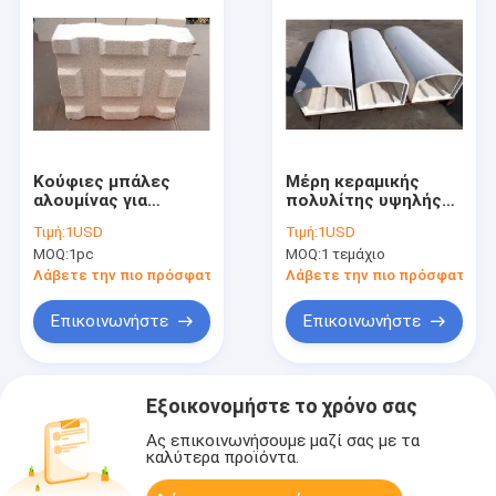
Κούφιες μπάλες
Μέρη κεραμικής
αλουμίνας για
πολυλίτης υψηλής
βιομηχανικά
θερμοκρασίας για
Τιμή:
1USD
Τιμή:
1USD
κλιβάνους υψηλής
φούρνους
MOQ:
1pc
MOQ:
1 τεμάχιο
θερμοκρασίας
Λάβετε την πιο πρόσφατη τιμή
Λάβετε την πιο πρόσφατη τι
Επικοινωνήστε
Επικοινωνήστε
Εξοικονομήστε το χρόνο σας
Ας επικοινωνήσουμε μαζί σας με τα
καλύτερα προϊόντα.