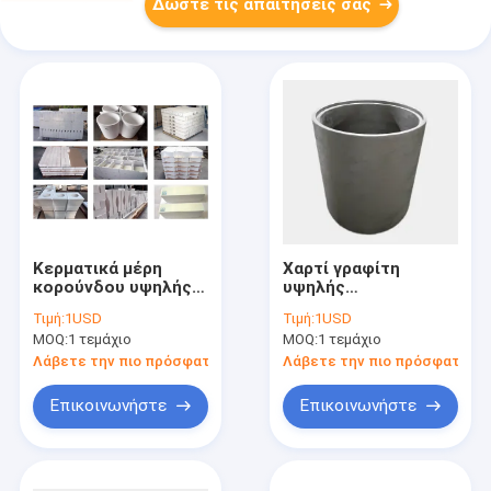
Δώστε τις απαιτήσεις σας
Κερματικά μέρη
Χαρτί γραφίτη
κορούνδου υψηλής
υψηλής
καθαρότητας για
θερμοκρασίας για
Τιμή:
1USD
Τιμή:
1USD
βιομηχανικούς
βιομηχανικές
MOQ:
1 τεμάχιο
MOQ:
1 τεμάχιο
φούρνους
εφαρμογές
Λάβετε την πιο πρόσφατη τιμή
Λάβετε την πιο πρόσφατη τι
Επικοινωνήστε
Επικοινωνήστε