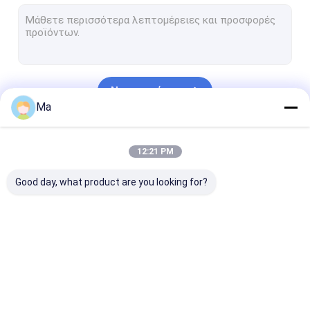
Τεχνικά κεραμικά μέρη
Από γραφίτη κύβοι
machinable γυαλί macor κεραμικό
Να συνεχίσει
Κεραμικά μέρη αλουμίνας
Ma
κεραμική καρβιδίου του πυριτίου
Οι Κατηγορίες Μας
12:21 PM
Πυρίμαχο υλικό
Good day, what product are you looking for?
Κεραμική οξειδίων ζιρκονίου
Κεραμική νιτριδίων πυριτίου
Λειαντικά μέσα
Στοιχεία θέρμανσης
Mosi2 στοιχεία
Βιομηχανικά
εργαλεία διαμαντιών
SIC
θέρμανσης
κεραμικά μέρ