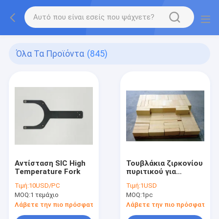
Όλα Τα Προϊόντα
(845)
Αντίσταση SIC High
Τουβλάκια ζιρκονίου
Temperature Fork
πυριτικού για
κλιβάνους τήξης
Τιμή:
10USD/PC
Τιμή:
1USD
γυαλιού
MOQ:
1 τεμάχιο
MOQ:
1pc
Λάβετε την πιο πρόσφατη τιμή
Λάβετε την πιο πρόσφατη τι