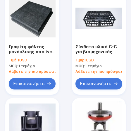
Γραφίτη φέλτος
Σύνθετο υλικό C-C
μονόκλισης από ίνες
για βιομηχανικές
άνθρακα για
εφαρμογές υψηλής
Τιμή:
1USD
Τιμή:
1USD
βιομηχανικές
θερμοκρασίας
MOQ:
1 τεμάχιο
MOQ:
1 τεμάχιο
εφαρμογές
Λάβετε την πιο πρόσφατη τιμή
Λάβετε την πιο πρόσφατη τι
Επικοινωνήστε
Επικοινωνήστε
Σπίτι
Προϊόντα
Περίπου εμείς