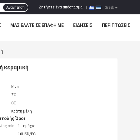
Ζητήστε ένα απόσπασμα
Αναζήτηση
|
Greek
Σ
ΜΑΣ ΕΛΆΤΕ ΣΕ ΕΠΑΦΉ ΜΕ
ΕΙΔΉΣΕΙΣ
ΠΕΡΙΠΤΏΣΕΙΣ
κή
ή κεραμική
Κίνα
ZG
CE
Κράτη μέλη
τολής Όροι:
ίας min:
1 τεμάχιο
10USD/PC