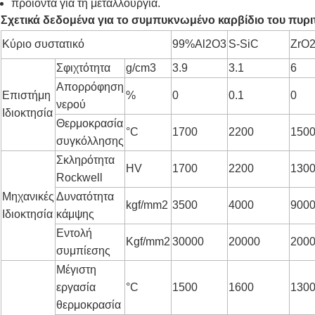
προϊόντα για τη μεταλλουργία.
Σχετικά δεδομένα για το συμπυκνωμένο καρβίδιο του πυριτ
Κύριο συστατικό
99%Al2O3
S-SiC
ZrO
Σφιχτότητα
g/cm3
3.9
3.1
6
Απορρόφηση
Επιστήμη
%
0
0.1
0
νερού
Ιδιοκτησία
Θερμοκρασία
°C
1700
2200
150
συγκόλλησης
Σκληρότητα
HV
1700
2200
130
Rockwell
Μηχανικές
Δυνατότητα
kgf/mm2
3500
4000
900
Ιδιοκτησία
κάμψης
Εντολή
Kgf/mm2
30000
20000
200
συμπίεσης
Μέγιστη
εργασία
°C
1500
1600
130
θερμοκρασία