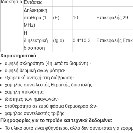
Ιδιοκτησία
Εντάσεις
Δηλεκτρική
σταθερά (1
(Ε)
10
Επικεφαλής
29
MHz)
Η
διηλεκτρική
(tg o)
0.4*10-3
Επικεφαλής
Επικ
διάσπαση
Χαρακτηριστικά:
υψηλή σκληρότητα (4η μετά το διαμάντι) ·
υψηλή θερμική αγωγιμότητα·
εξαιρετική αντοχή στη διάβρωση·
χαμηλός συντελεστής θερμικής διαστολής·
χαμηλή πυκνότητα·
ιδιότητες των ημιαγωγών·
σταθερότητα σε ευρύ φάσμα θερμοκρασιών·
χαμηλός συντελεστής τριβής.
Πληροφορίες για το προϊόν και τεχνικά δεδομένα:
Το υλικό αυτό είναι φθηνότερο, αλλά δεν συνιστάται για εφαρ