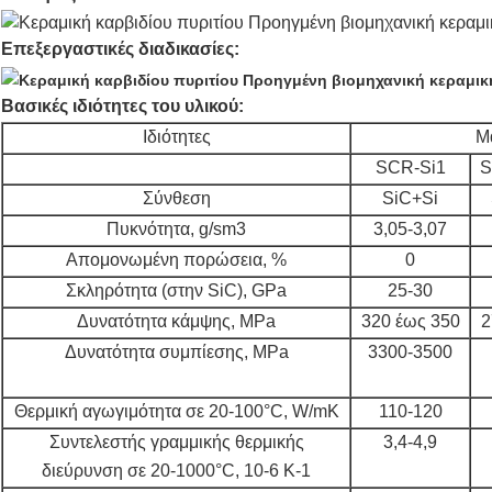
Επεξεργαστικές διαδικασίες:
Βασικές ιδιότητες του υλικού:
Ιδιότητες
Μ
SCR-Si1
S
Σύνθεση
SiC+Si
Πυκνότητα, g/sm3
3,05-3,07
Απομονωμένη πορώσεια, %
0
Σκληρότητα (στην SiC), GPa
25-30
Δυνατότητα κάμψης, MPa
320 έως 350
2
Δυνατότητα συμπίεσης, MPa
3300-3500
Θερμική αγωγιμότητα σε 20-100°С, W/mK
110-120
Συντελεστής γραμμικής θερμικής
3,4-4,9
διεύρυνση σε 20-1000°С, 10-6 Κ-1