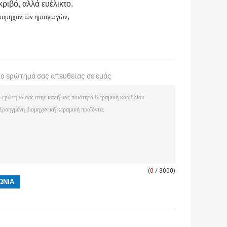
ριβό, αλλά ευέλικτο.
,
 βιομηχανιών ημιαγωγών
το ερώτημά σας απευθείας σε εμάς
(
0
/ 3000)