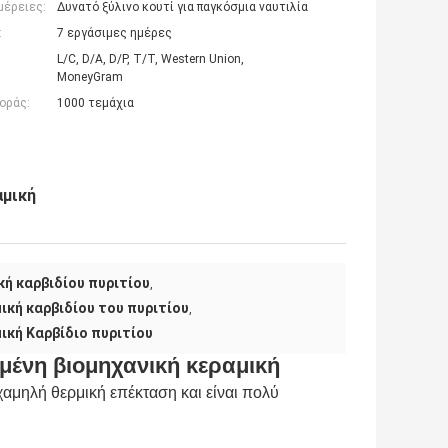
μέρειες:
Δυνατό ξύλινο κουτί για παγκόσμια ναυτιλία
:
7 εργάσιμες ημέρες
L/C, D/A, D/P, T/T, Western Union,
MoneyGram
οράς:
1000 τεμάχια
αμική
ή καρβιδίου πυριτίου
,
ική καρβιδίου του πυριτίου
,
ική Καρβίδιο πυριτίου
μένη βιομηχανική κεραμική
χαμηλή θερμική επέκταση και είναι πολύ