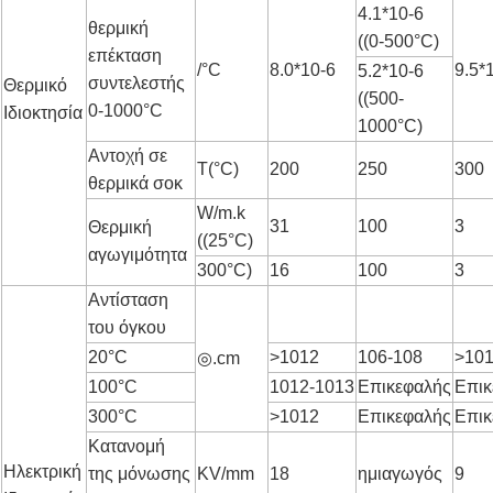
4.1*10-6
θερμική
((0-500°C)
επέκταση
/°C
8.0*10-6
9.5*
5.2*10-6
συντελεστής
Θερμικό
((500-
0-1000°C
Ιδιοκτησία
1000°C)
Αντοχή σε
T(°C)
200
250
300
θερμικά σοκ
W/m.k
31
100
3
Θερμική
((25°C)
αγωγιμότητα
300°C)
16
100
3
Αντίσταση
του όγκου
20°C
>1012
106-108
>10
◎.cm
100°C
1012-1013
Επικεφαλής
Επικ
300°C
>1012
Επικεφαλής
Επικ
Κατανομή
Ηλεκτρική
της μόνωσης
KV/mm
18
ημιαγωγός
9