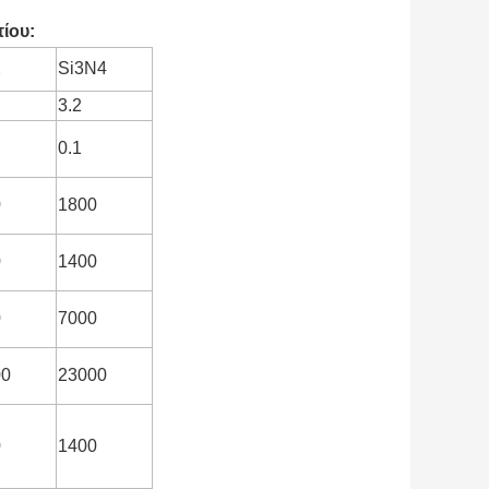
ίου:
2
Si3N4
3.2
0.1
0
1800
0
1400
0
7000
00
23000
0
1400