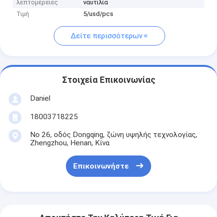
λεπτομέρειες
ναυτιλία
Τιμή
5/usd/pcs
Δείτε περισσότερων
Στοιχεία Επικοινωνίας
Daniel
18003718225
Νο 26, οδός Dongqing, ζώνη υψηλής τεχνολογίας,
Zhengzhou, Henan, Κίνα
Επικοινωνήστε