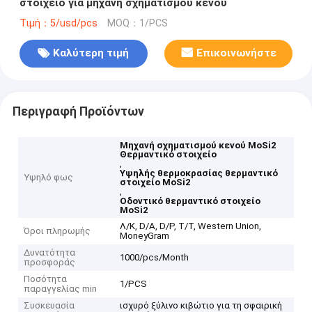
στοιχείο για μηχανή σχηματισμού κενού
Τιμή：5/usd/pcs
MOQ：1/PCS
Καλύτερη τιμή
Επικοινωνήστε
Περιγραφή Προϊόντων
Μηχανή σχηματισμού κενού MoSi2
Θερμαντικό στοιχείο
,
Υψηλής θερμοκρασίας θερμαντικό
Υψηλό φως
στοιχείο MoSi2
,
Οδοντικό θερμαντικό στοιχείο
MoSi2
Λ/Κ, D/A, D/P, T/T, Western Union,
Όροι πληρωμής
MoneyGram
Δυνατότητα
1000/pcs/Month
προσφοράς
Ποσότητα
1/PCS
παραγγελίας min
Συσκευασία
ισχυρό ξύλινο κιβώτιο για τη σφαιρική