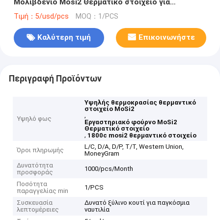
Μολιβδένιο Mosi2 Θερματικό στοιχείο για
εργαστηριακό φούρνο έως 1800C
Τιμή：5/usd/pcs
MOQ：1/PCS
Καλύτερη τιμή
Επικοινωνήστε
Περιγραφή Προϊόντων
Υψηλής θερμοκρασίας θερμαντικό
στοιχείο MoSi2
,
Υψηλό φως
Εργαστηριακό φούρνο MoSi2
Θερματικό στοιχείο
,
1800c mosi2 θερμαντικό στοιχείο
L/C, D/A, D/P, T/T, Western Union,
Όροι πληρωμής
MoneyGram
Δυνατότητα
1000/pcs/Month
προσφοράς
Ποσότητα
1/PCS
παραγγελίας min
Συσκευασία
Δυνατό ξύλινο κουτί για παγκόσμια
λεπτομέρειες
ναυτιλία