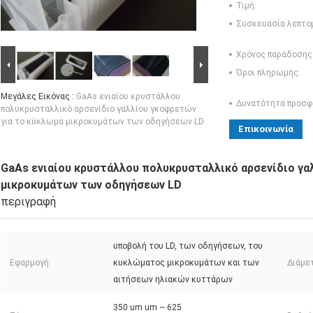
Τιμή:
Συσκευασία λεπτο
Χρόνος παράδοσης
Όροι πληρωμής:
Μεγάλες Εικόνας :
GaAs ενιαίου κρυστάλλου
Δυνατότητα προσφ
πολυκρυσταλλικό αρσενίδιο γαλλίου γκοφρετών
για το κύκλωμα μικροκυμάτων των οδηγήσεων LD
Επικοινωνία
GaAs ενιαίου κρυστάλλου πολυκρυσταλλικό αρσενίδιο γα
μικροκυμάτων των οδηγήσεων LD
περιγραφή
υποβολή του LD, των οδηγήσεων, του
Εφαρμογή:
κυκλώματος μικροκυμάτων και των
Διάμε
αιτήσεων ηλιακών κυττάρων
350 um um ~ 625