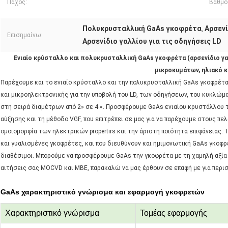
Πάχος:
Βαθμό
Πολυκρυσταλλική GaAs γκοφρέτα
Αρσενί
,
Επισημαίνω:
Αρσενίδιο γαλλίου για τις οδηγήσεις LD
Ενιαίο κρύσταλλο και πολυκρυσταλλική GaAs γκοφρέτα (αρσενίδιο γα
μικροκυμάτων, ηλιακό 
Παρέχουμε και το ενιαίο κρύσταλλο και την πολυκρυσταλλική GaAs γκοφρέτα
και μικροηλεκτρονικής για την υποβολή του LD, των οδηγήσεων, του κυκλώ
στη σειρά διαμέτρων από 2» σε 4 «. Προσφέρουμε GaAs ενιαίου κρυστάλλου τ
αύξησης και τη μέθοδο VGF, που επιτρέπει σε μας για να παρέχουμε στους πε
ομοιομορφία των ηλεκτρικών propertirs και την άριστη ποιότητα επιφάνειας.
και γυαλισμένες γκοφρέτες, και που διευθύνουν και ημιμονωτική GaAs γκοφρέτ
διαθέσιμοι. Μπορούμε να προσφέρουμε GaAs την γκοφρέτα με τη χαμηλή αξία 
αιτήσεις σας MOCVD και MBE, παρακαλώ να μας έρθουν σε επαφή με για περι
GaAs χαρακτηριστικό γνώρισμα και εφαρμογή γκοφρετών
Χαρακτηριστικό γνώρισμα
Τομέας εφαρμογής