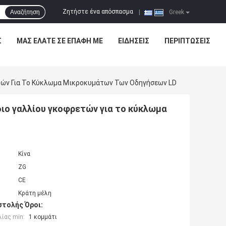
Ζητήστε ένα απόσπασμα
Αναζήτηση
|
Greek
Σ
ΜΑΣ ΕΛΆΤΕ ΣΕ ΕΠΑΦΉ ΜΕ
ΕΙΔΉΣΕΙΣ
ΠΕΡΙΠΤΏΣΕΙΣ
τών Για Το Κύκλωμα Μικροκυμάτων Των Οδηγήσεων LD
ιο γαλλίου γκοφρετών για το κύκλωμα
Κίνα
ZG
CE
Κράτη μέλη
τολής Όροι:
ίας min:
1 κομμάτι