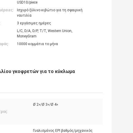
USD10/piece
μέρειες:
Ισχυρό ξύλινο κιβώτιο για τη σφαιρική
ναυτιλία
:
3 εργάσιμες ημέρες
L/C, D/A, D/P, T/T, Western Union,
MoneyGram
οράς:
10000 κομμάτια το μήνα
λλίου γκοφρετών για το κύκλωμα
Ø 2»/Ø 3»/Ø 4»
τρος:
Γυαλισμένος EPI βαθμός/μηχανικός