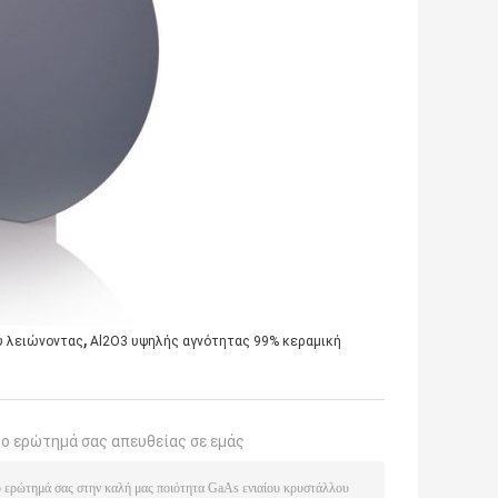
,
ύ λειώνοντας
Al2O3 υψηλής αγνότητας 99% κεραμική
το ερώτημά σας απευθείας σε εμάς