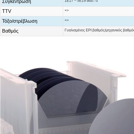
1E17 ~ 5E19 εκατ.-3
Συγκέντρωση
<>
TTV
<>
Τόξο/στρέβλωση
Γυαλισμένος EPI βαθμός/μηχανικός βαθμό
Βαθμός