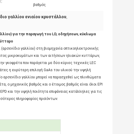
ς:
βαθμός
διο γαλλίου ενιαίου κρυστάλλου
,
λλίου) για την παραγωγή του LD, οδηγήσεων, κύκλωμα
κύτταρο
 (αρσενίδιο γαλλίου) στη βιομηχανία οπτικοηλεκτρονικής
ματος μικροκυμάτων και των αιτήσεων ηλιακών κυττάρων,
ην γκοφρέτα που παράγεται με δύο κύριες τεχνικές LEC
λάτες η ευρύτερη επιλογή GaAs του υλικού την υψηλή
 Το αρσενίδιο γαλλίου μπορεί να παρασχεθεί ως πλινθώματα
α, ο μηχανικός βαθμός και ο έτοιμος βαθμός είναι όλοι EPI
EPD και την υψηλή ποιότητα επιφάνειας κατάλληλες για τις
σσότερες πληροφορίες προϊόντων.