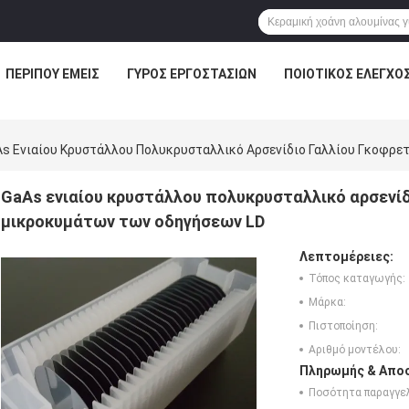
ΠΕΡΊΠΟΥ ΕΜΕΊΣ
ΓΎΡΟΣ ΕΡΓΟΣΤΑΣΊΩΝ
ΠΟΙΟΤΙΚΌΣ ΈΛΕΓΧΟ
s Ενιαίου Κρυστάλλου Πολυκρυσταλλικό Αρσενίδιο Γαλλίου Γκοφρε
GaAs ενιαίου κρυστάλλου πολυκρυσταλλικό αρσενίδ
μικροκυμάτων των οδηγήσεων LD
Λεπτομέρειες:
Τόπος καταγωγής:
Μάρκα:
Πιστοποίηση:
Αριθμό μοντέλου:
Πληρωμής & Αποσ
Ποσότητα παραγγελ