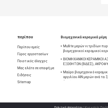
περίπου
Βιομηχανικά κεραμικά μέρη
Mullite μερών νιτριδίων πυρ
Περίπου εμείς
βιομηχανικοί κεραμικοί κερ
Γύρος εργοστασίων
σωλήνες προστασίας θερμο
ΒΙΟΜΗΧΑΝΙΚΟΙ ΚΕΡΑΜΙΚΟΙ 
ζευγών
Ποιοτικός έλεγχος
ΕΞΩΘΗΤΩΝ (ΒΙΔΕΣ), ΑΚΡΟΦ
Μας ελάτε σε επαφή με
ΕΞΩΘΗΤΩΝ (ΠΥΡΗΝΕΣ)
Μαύρο βιομηχανικό κεραμικ
Ειδήσεις
αργιλίου AlN μερών ανά τα 
δυτών
Sitemap
Πολιτική Απορρήτου
| Κίνα καλός Ποιό