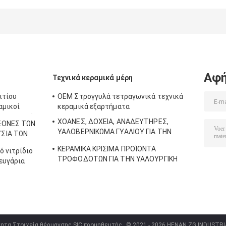
χειριστήρια
υψηλές
θερμοκρασίες
Αντίσταση σε
χημική διάβρω
Κερματικό
βραχίονα για
εξοπλισμό
Αφή
Τεχνικά κεραμικά μέρη
ημιαγωγών
ιτίου
OEM Στρογγυλά τετραγωνικά τεχνικά
αμικοί
κεραμικά εξαρτήματα
ηλεκτρικών
ΧΟΑΝΕΣ, ΔΟΧΕΙΑ, ΑΝΑΔΕΥΤΗΡΕΣ,
ΑΞΟΝΕΣ ΤΩΝ
ΥΑΛΟΒΕΡΝΙΚΩΜΑ ΓΥΑΛΙΟΥ ΓΙΑ ΤΗΝ
ΥΣΙΑ ΤΩΝ
ΟΠΤΙΚΗ ΤΗΞΗ ΓΥΑΛΙΟΥ
ΚΕΡΑΜΙΚΑ ΚΡΙΣΙΜΑ ΠΡΟΪΟΝΤΑ
ό νιτρίδιο
ΤΡΟΦΟΔΟΤΩΝ ΓΙΑ ΤΗΝ ΥΑΛΟΥΡΓΙΚΗ
ζευγάρια
ΒΙΟΜΗΧΑΝΙΑ
τητα Στοιχεία θέρμανσης SIC προμηθευτής.
© 2021 - 2026 HENAN ZG INDUSTRIA