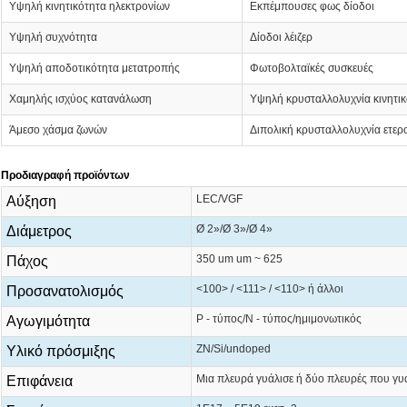
Υψηλή κινητικότητα ηλεκτρονίων
Εκπέμπουσες φως δίοδοι
Υψηλή συχνότητα
Δίοδοι λέιζερ
Υψηλή αποδοτικότητα μετατροπής
Φωτοβολταϊκές συσκευές
Χαμηλής ισχύος κατανάλωση
Υψηλή κρυσταλλολυχνία κινητικ
Άμεσο χάσμα ζωνών
Διπολική κρυσταλλολυχνία ετε
Προδιαγραφή προϊόντων
LEC/VGF
Αύξηση
Ø 2»/Ø 3»/Ø 4»
Διάμετρος
350 um um ~ 625
Πάχος
<100> / <111> / <110> ή άλλοι
Προσανατολισμός
P - τύπος/Ν - τύπος/ημιμονωτικός
Αγωγιμότητα
ZN/Si/undoped
Υλικό πρόσμιξης
Μια πλευρά γυάλισε ή δύο πλευρές που γυ
Επιφάνεια