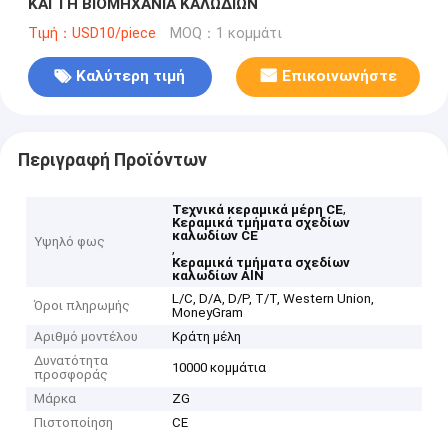
ΚΑΙ ΤΗ ΒΙΟΜΗΧΑΝΙΑ ΚΑΛΩΔΙΩΝ
Τιμή：USD10/piece
MOQ：1 κομμάτι
Καλύτερη τιμή
Επικοινωνήστε
Περιγραφή Προϊόντων
,
Τεχνικά κεραμικά μέρη CE
Κεραμικά τμήματα σχεδίων
καλωδίων CE
Υψηλό φως
,
Κεραμικά τμήματα σχεδίων
καλωδίων AlN
L/C, D/A, D/P, T/T, Western Union,
Όροι πληρωμής
MoneyGram
Αριθμό μοντέλου
Κράτη μέλη
Δυνατότητα
10000 κομμάτια
προσφοράς
Μάρκα
ZG
Πιστοποίηση
CE