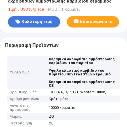
ακροφυσίων αμμόστρωσης καρβιδίου κεραμικός
Τιμή：USD10/piece
MOQ：1 κομμάτι
Καλύτερη τιμή
Επικοινωνήστε
Περιγραφή Προϊόντων
Κεραμικά ακροφύσια αμμόστρωσης
καρβιδίου του πυριτίου
,
Υψηλό ελαστικό καρβίδιο του
Υψηλό φως
πυριτίου συντελεστών κεραμικό
,
Κεραμικά ακροφύσια αμμόστρωσης
CE
Όροι πληρωμής
L/C, D/A, D/P, T/T, Western Union,
Αριθμό μοντέλου
Κράτη μέλη
Δυνατότητα
10000 κομμάτια
προσφοράς
Μάρκα
ZG
Πιστοποίηση
CE