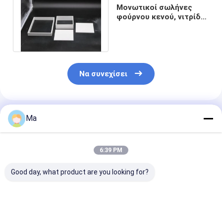
Μονωτικοί σωλήνες
φούρνου κενού, νιτρίδιο
βορίου BN, και
εξαρτήματα
Να συνεχίσει
Συνιστώμενα Προϊόντα
Ma
6:39 PM
Good day, what product are you looking for?
Υπόστρωμα Βορίου
Κεραμική πλάκα
Κεραμική νιτρ