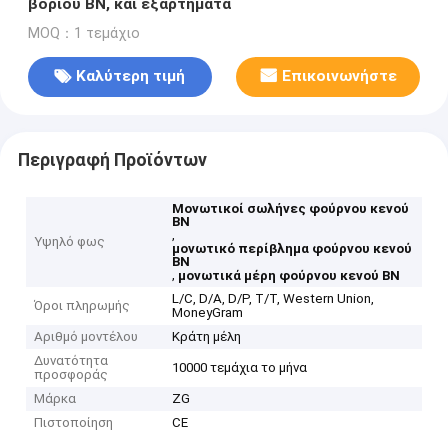
βορίου BN, και εξαρτήματα
MOQ：1 τεμάχιο
Καλύτερη τιμή
Επικοινωνήστε
Περιγραφή Προϊόντων
Μονωτικοί σωλήνες φούρνου κενού
BN
,
Υψηλό φως
μονωτικό περίβλημα φούρνου κενού
BN
,
μονωτικά μέρη φούρνου κενού BN
L/C, D/A, D/P, T/T, Western Union,
Όροι πληρωμής
MoneyGram
Αριθμό μοντέλου
Κράτη μέλη
Δυνατότητα
10000 τεμάχια το μήνα
προσφοράς
Μάρκα
ZG
Πιστοποίηση
CE