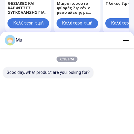
ΘΕΣΙΑΚΕΣ ΚΑΙ
Μικρό ποσοστό
Πλάκες ζιρκο
ΚΑΡΦΙΤΣΕΣ
φθοράς Ζιρκόνιο
ΣΥΓΚΟΛΛΗΣΗΣ ΓΙΑ
μέσο άλεσης με
ΤΗ
υψηλή σκληρότητα
ΑΥΤΟΚΙΝΗΤΟΒΙΟΜΗΧΑΝΊΑ
για ευρύ πεδίο
Καλύτερη τιμή
Καλύτερη τιμή
Καλύτερη 
εφαρμογής σε
βιομηχανικές
διεργασίες
Ma
Αρχική
Περίπου
επαφή
Desktop
Σελίδα
εμείς
Site
Sitemap
Privacy Policy
6:18 PM
Ποιότητα
Στοιχεία θέρμανσης SIC
Κίνα εργοστάσιο.Copyright ©
2026 HENAN ZG INDUSTRIAL PRODUCTS CO.,LTD. All Rights
Good day, what product are you looking for?
Reserved.
Σπίτι
Προϊόντα
Περίπου εμείς