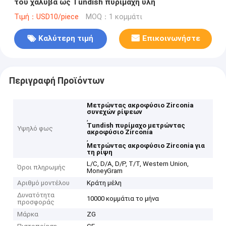
του χάλυβα ως Tundish πυρίμαχη ύλη
Τιμή：USD10/piece
MOQ：1 κομμάτι
Καλύτερη τιμή
Επικοινωνήστε
Περιγραφή Προϊόντων
Μετρώντας ακροφύσιο Zirconia
συνεχών ρίψεων
,
Tundish πυρίμαχο μετρώντας
Υψηλό φως
ακροφύσιο Zirconia
,
Μετρώντας ακροφύσιο Zirconia για
τη ρίψη
L/C, D/A, D/P, T/T, Western Union,
Όροι πληρωμής
MoneyGram
Αριθμό μοντέλου
Κράτη μέλη
Δυνατότητα
10000 κομμάτια το μήνα
προσφοράς
Μάρκα
ZG