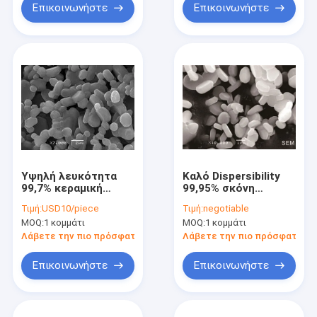
Επικοινωνήστε
Επικοινωνήστε
Υψηλή λευκότητα
Καλό Dispersibility
99,7% κεραμική
99,95% σκόνη
ασβεστοποιημένο 1-
αλουμίνας υψηλής
Τιμή:
USD10/piece
Τιμή:
negotiable
2um Aluminas
αγνότητας
MOQ:
1 κομμάτι
MOQ:
1 κομμάτι
οξειδίων αργιλίου
κεραμικής οξειδίων
αργιλίου
Λάβετε την πιο πρόσφατη τιμή
Λάβετε την πιο πρόσφατη τι
Επικοινωνήστε
Επικοινωνήστε