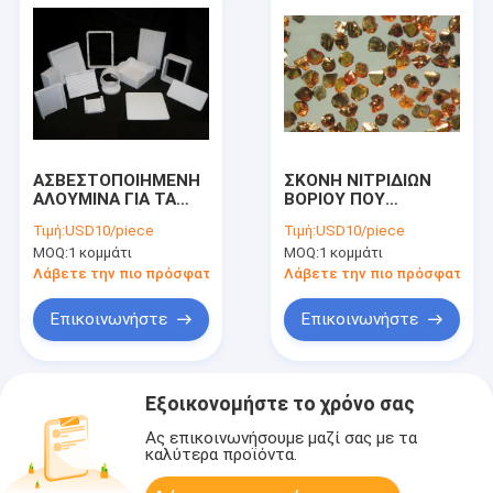
ΑΣΒΕΣΤΟΠΟΙΗΜΕΝΗ
ΣΚΟΝΗ ΝΙΤΡΙΔΙΩΝ
ΑΛΟΥΜΙΝΑ ΓΙΑ ΤΑ
ΒΟΡΙΟΥ ΠΟΥ
ΑΡΙΣΤΗΣ ΠΟΙΌΤΗΤΑΣ
ΕΦΑΡΜΟΖΕΤΑΙ ΣΤΗΝ
Τιμή:
USD10/piece
Τιμή:
USD10/piece
ΠΥΡΙΜΑΧΑ ΥΛΙΚΑ
ΑΡΙΣΤΗΣ ΠΟΙΌΤΗΤΑΣ
MOQ:
1 κομμάτι
MOQ:
1 κομμάτι
ΠΥΡΙΜΑΧΗ ΎΛΗ ΚΑΙ
ΤΟ ΥΛΙΚΌ
Λάβετε την πιο πρόσφατη τιμή
Λάβετε την πιο πρόσφατη τι
SUPERHARD
Επικοινωνήστε
Επικοινωνήστε
Εξοικονομήστε το χρόνο σας
Ας επικοινωνήσουμε μαζί σας με τα
καλύτερα προϊόντα.