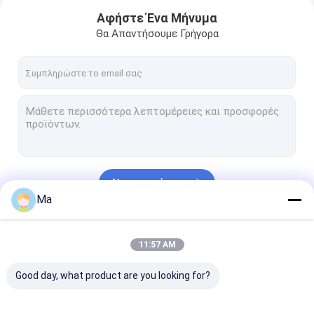
Αφήστε Ένα Μήνυμα
Θα Απαντήσουμε Γρήγορα
Να συνεχίσει
Ma
Σπίτι
Οι Κατηγορίες Μας
11:57 AM
Προϊόντα
Good day, what product are you looking for?
Περίπου εμείς