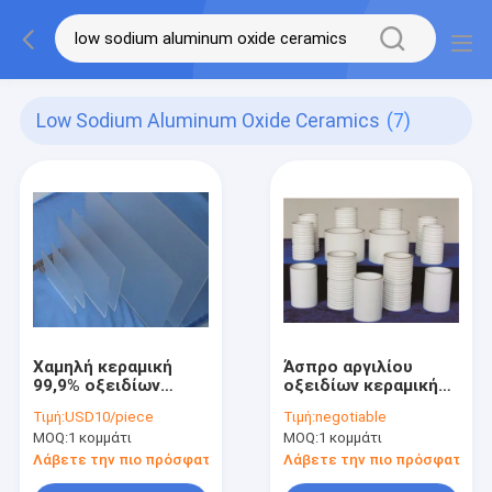
Low Sodium Aluminum Oxide Ceramics
(7)
Χαμηλή κεραμική
Άσπρο αργιλίου
99,9% οξειδίων
οξειδίων κεραμικής
αργιλίου νατρίου
χαμηλό οξείδιο 2-
Τιμή:
USD10/piece
Τιμή:
negotiable
Al2O3 κεραμικό
3um αργιλίου
MOQ:
1 κομμάτι
MOQ:
1 κομμάτι
υπόστρωμα
νατρίου άλφα
αλουμίνας
Λάβετε την πιο πρόσφατη τιμή
Λάβετε την πιο πρόσφατη τι