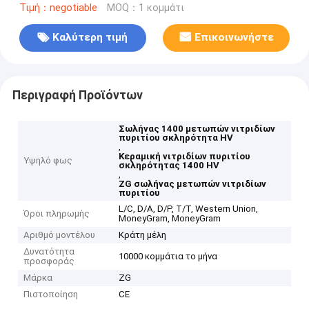
Τιμή：negotiable
MOQ：1 κομμάτι
Καλύτερη τιμή
Επικοινωνήστε
Περιγραφή Προϊόντων
Σωλήνας 1400 μετωπών νιτριδίων
πυριτίου σκληρότητα HV
,
Κεραμική νιτριδίων πυριτίου
Υψηλό φως
σκληρότητας 1400 HV
,
ZG σωλήνας μετωπών νιτριδίων
πυριτίου
L/C, D/A, D/P, T/T, Western Union,
Όροι πληρωμής
MoneyGram, MoneyGram
Αριθμό μοντέλου
Κράτη μέλη
Δυνατότητα
10000 κομμάτια το μήνα
προσφοράς
Μάρκα
ZG
Πιστοποίηση
CE