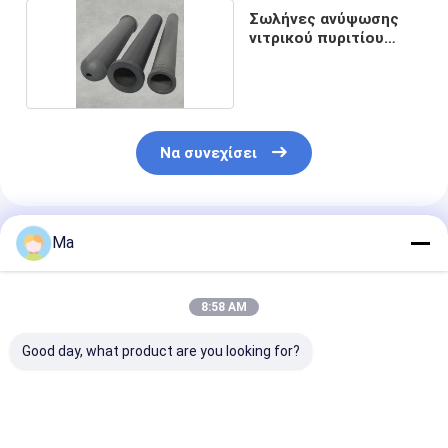
Σωλήνες ανύψωσης
νιτρικού πυριτίου
Si3N4
Να συνεχίσει
Συνιστώμενα Προϊόντα
Ma
8:58 AM
Good day, what product are you looking for?
Στοιχείο θέρμανσης
Βιομηχανικά
Σημεία SNSIC